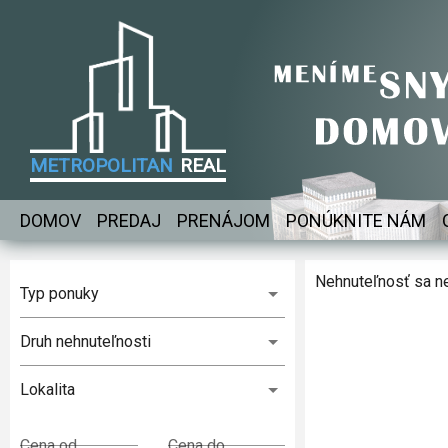
METROPOLITAN
REAL
DOMOV
PREDAJ
PRENÁJOM
PONÚKNITE NÁM
Nehnuteľnosť sa n
Typ ponuky
Druh nehnuteľnosti
Lokalita
Cena od
Cena do