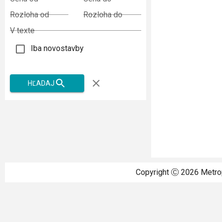
Rozloha od
Rozloha do
V texte
Iba novostavby
HĽADAJ
Copyright Ⓒ
2026
Metrop