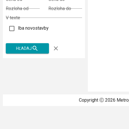
Rozloha od
Rozloha do
V texte
Iba novostavby
HĽADAJ
Copyright Ⓒ
2026
Metrop