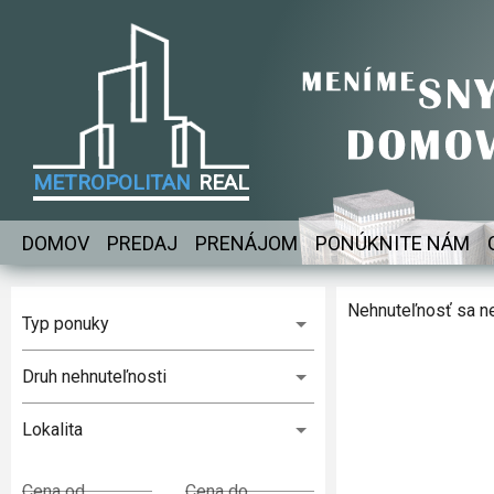
METROPOLITAN
REAL
DOMOV
PREDAJ
PRENÁJOM
PONÚKNITE NÁM
Nehnuteľnosť sa n
Typ ponuky
Druh nehnuteľnosti
Lokalita
Cena od
Cena do