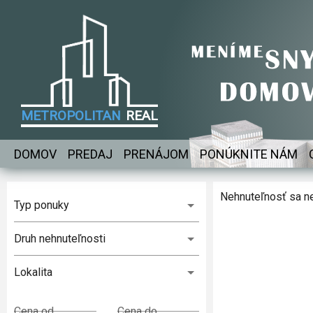
METROPOLITAN
REAL
DOMOV
PREDAJ
PRENÁJOM
PONÚKNITE NÁM
Nehnuteľnosť sa n
Typ ponuky
Druh nehnuteľnosti
Lokalita
Cena od
Cena do