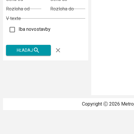
Rozloha od
Rozloha do
V texte
Iba novostavby
HĽADAJ
Copyright Ⓒ
2026
Metrop